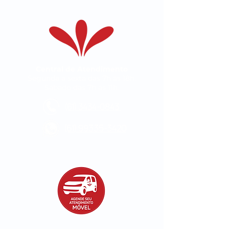
Central de Atendimento
Segunda a sexta das 7h às 18h.
Sábado das 7h às 11h.
(61) 3434-0843
(61) 99335-3420