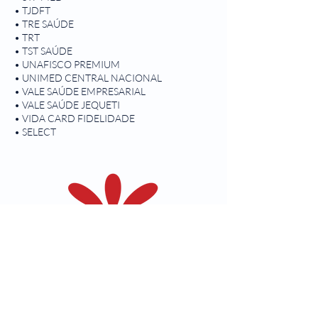
• TJDFT
• TRE SAÚDE
• TRT
• TST SAÚDE
• UNAFISCO PREMIUM
• UNIMED CENTRAL NACIONAL
• VALE SAÚDE EMPRESARIAL
• VALE SAÚDE JEQUETI
• VIDA CARD FIDELIDADE
​• SELECT
Central de Atendimento
Segunda a sexta das 7h às 18h.
Sábado das 7h às 11h.
(61) 3434-0843