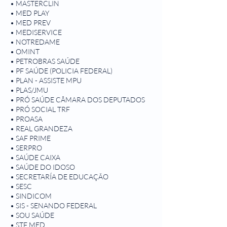
• MASTERCLIN
• MED PLAY
• MED PREV
• MEDISERVICE
• NOTREDAME
• OMINT
• PETROBRAS SAÚDE
• PF SAÚDE (POLICIA FEDERAL)
• PLAN - ASSISTE MPU
• PLAS/JMU
• PRÓ SAÚDE CÂMARA DOS DEPUTADOS
​• PRÓ SOCIAL TRF
• PROASA
• REAL GRANDEZA
• SAF PRIME
• SERPRO
• SAÚDE CAIXA
• SAÚDE DO IDOSO
• SECRETARÍA DE EDUCAÇÃO
• SESC
• SINDICOM
• SIS - SENANDO FEDERAL
• SOU SAÚDE
• STF MED