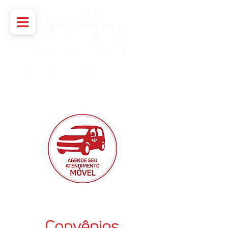
Siga, curta e compartilha
EXCELÊNCIA EM
DIAGNÓSTICO E SAÚDE
Convênios